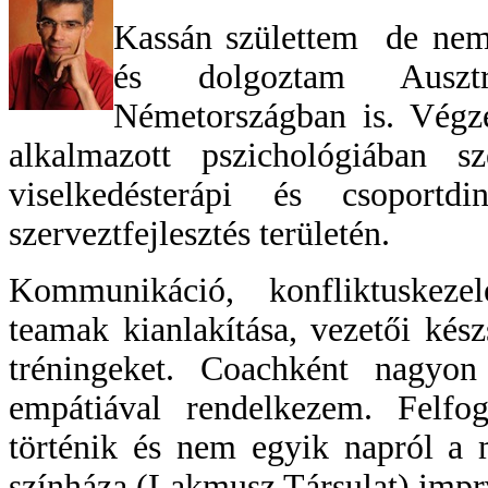
Kassán születtem de nemz
és dolgoztam Auszt
Németországban is. Végze
alkalmazott pszichológiában sz
viselkedésterápi és csoportd
szerveztfejlesztés területén.
Kommunikáció, konfliktuskeze
teamak kianlakítása, vezetői kés
tréningeket. Coachként nagyo
empátiával rendelkezem. Felfo
történik és nem egyik napról a
színháza (Lakmusz Társulat) imprv