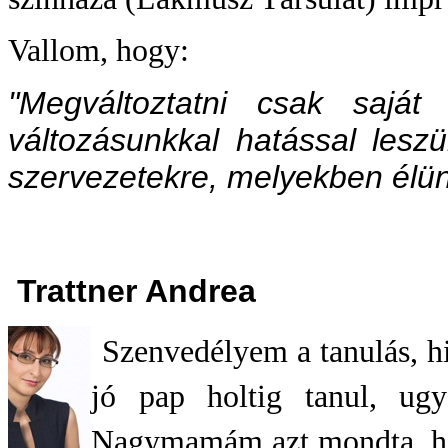
Vallom, hogy:
"Megváltoztatni csak saját
változásunkkal hatással lesz
szervezetekre, melyekben élünk
Trattner Andrea
Szenvedélyem a tanulás, h
jó pap holtig tanul, ugy
Nagymamám azt mondta, ho