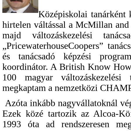
Középiskolai tanárként
hirtelen váltással a McMillan and
majd változáskezelési tanác
„PricewaterhouseCoopers” tanácsa
és tanácsadó képzési progra
koordinátor. A British Know How 
100 magyar változáskezelési
megkaptam a nemzetközi CHAMP vá
Azóta inkább nagyvállatoknál vég
Ezek közé tartozik az Alcoa-Kö
1993 óta ad rendszeresen m