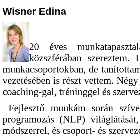
Wisner Edina
2
0 éves munkatapasztal
közszférában szereztem. 
munkacsoportokban, de tanította
vezetésében is részt vettem. Nég
coaching-gal, tréninggel és szervez
Fejlesztő munkám során szíves
programozás (NLP) világlátását
módszerrel, és csoport- és szervez