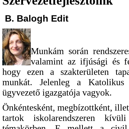
Szervezetfejlesztőink
B. Balogh Edit
Munkám során rendszerese
valamint az ifjúsági és f
hogy ezen a szakterületen tapa
munkát. Jelenleg a
Katolikus
ügyvezető igazgatója vagyok.
Önkéntesként, megbízottként, illet
tartok iskolarendszeren kívü
témakörben. E mellett a civil