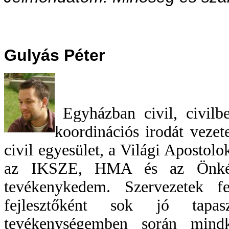
Gulyás Péter
Egyházban civil, civil
koordinációs irodát veze
civil egyesület, a Világi Aposto
az IKSZE, HMA és az Önként
tevékenykedem. Szervezetek f
fejlesztőként sok jó tapaszt
tevékenységemben során mind