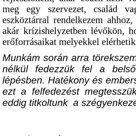
meg egy szervezet, család va
eszköztárral rendelkezem ahhoz, 
akár krízishelyzetben lévőkön, h
erőforrásaikat melyekkel elérhetik
Munkám során arra töreksze
nélkül fedezzük fel a bels
lépésben. Hatékony és ember
ezt a felfedezést megtesszük
eddig titkoltunk a szégyenkezé