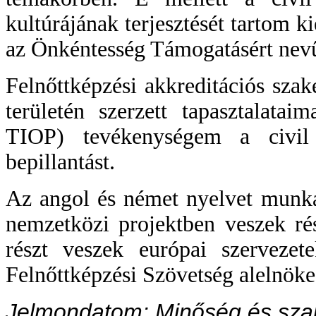
kultúrájának terjesztését tartom 
az Önkéntesség Támogatásért nevű
Felnőttképzési akkreditációs sza
területén szerzett tapasztalata
TIOP) tevékenységem a civil é
bepillantást.
Az angol és német nyelvet munka
nemzetközi projektben veszek ré
részt veszek európai szerveze
Felnőttképzési Szövetség alelnök
Jelmondatom: Minőség és szakm