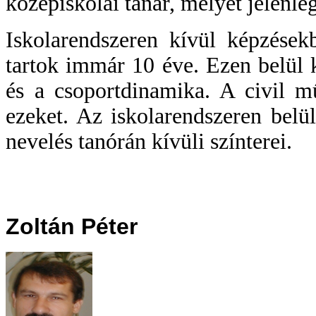
középiskolai tanár, melyet jelenl
Iskolarendszeren kívül képzések
tartok immár 10 éve. Ezen belül k
és a csoportdinamika. A civil 
ezeket. Az iskolarendszeren belü
nevelés tanórán kívüli színterei.
Zoltán Péter