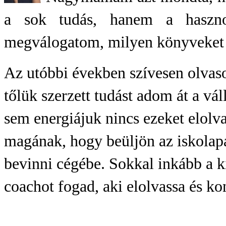
a sok tudás, hanem a haszno
megválogatom, milyen könyveket v
Az utóbbi években szívesen olvaso
tőlük szerzett tudást adom át a vá
sem energiájuk nincs ezeket elolv
magának, hogy beüljön az iskolapad
bevinni cégébe. Sokkal inkább a ki
coachot fogad, aki elolvassa és ko