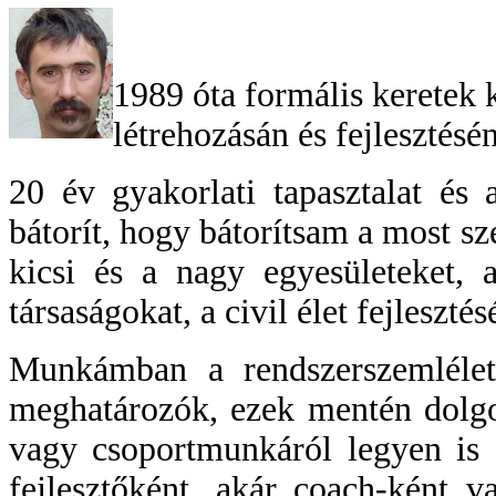
1989 óta formális keretek 
létrehozásán és fejlesztésén
20 év gyakorlati tapasztalat és
bátorít, hogy bátorítsam a most s
kicsi és a nagy egyesületeket, 
társaságokat, a civil élet fejlesztés
Munkámban a rendszerszemlélet
meghatározók, ezek mentén dolgo
vagy csoportmunkáról legyen is 
fejlesztőként, akár coach-ként 