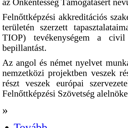
az Önkéntesség Támogatásért nevű
Felnőttképzési akkreditációs sza
területén szerzett tapasztalata
TIOP) tevékenységem a civil é
bepillantást.
Az angol és német nyelvet munka
nemzetközi projektben veszek ré
részt veszek európai szerveze
Felnőttképzési Szövetség alelnök
»
Tovább