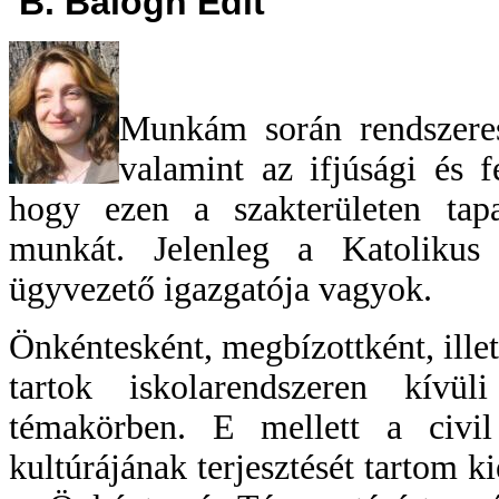
B. Balogh Edit
Munkám során rendszerese
valamint az ifjúsági és f
hogy ezen a szakterületen tapa
munkát. Jelenleg a
Katolikus
ügyvezető igazgatója vagyok.
Önkéntesként, megbízottként, illet
tartok iskolarendszeren kívü
témakörben. E mellett a civil
kultúrájának terjesztését tartom 