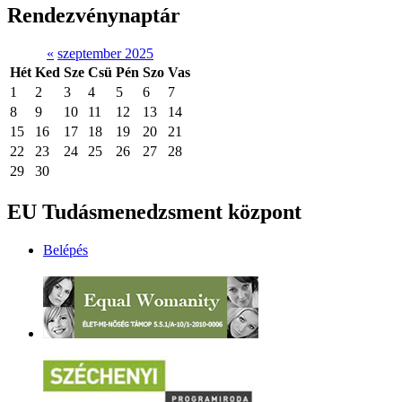
Rendezvénynaptár
«
szeptember 2025
Hét
Ked
Sze
Csü
Pén
Szo
Vas
1
2
3
4
5
6
7
8
9
10
11
12
13
14
15
16
17
18
19
20
21
22
23
24
25
26
27
28
29
30
EU Tudásmenedzsment központ
Belépés