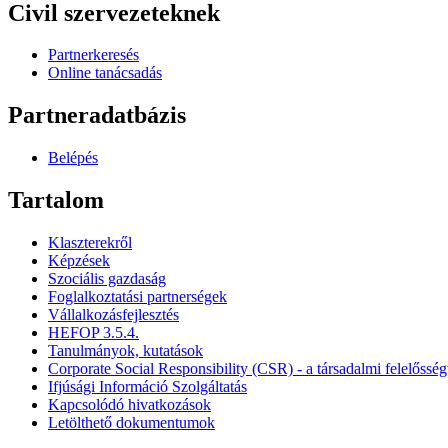
Civil szervezeteknek
Partnerkeresés
Online tanácsadás
Partneradatbázis
Belépés
Tartalom
Klaszterekről
Képzések
Szociális gazdaság
Foglalkoztatási partnerségek
Vállalkozásfejlesztés
HEFOP 3.5.4.
Tanulmányok, kutatások
Corporate Social Responsibility (CSR) - a társadalmi felelősség
Ifjúsági Információ Szolgáltatás
Kapcsolódó hivatkozások
Letölthető dokumentumok