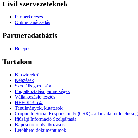
Civil szervezeteknek
Partnerkeresés
Online tanácsadás
Partneradatbázis
Belépés
Tartalom
Klaszterekről
Képzések
Szociális gazdaság
Foglalkoztatási partnerségek
Vállalkozásfejlesztés
HEFOP 3.5.4.
Tanulmányok, kutatások
Corporate Social Responsibility (CSR) - a társadalmi felelősség
Ifjúsági Információ Szolgáltatás
Kapcsolódó hivatkozások
Letölthető dokumentumok