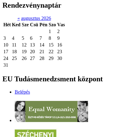
Rendezvénynaptár
«
augusztus 2026
Hét
Ked
Sze
Csü
Pén
Szo
Vas
1
2
3
4
5
6
7
8
9
10
11
12
13
14
15
16
17
18
19
20
21
22
23
24
25
26
27
28
29
30
31
EU Tudásmenedzsment központ
Belépés