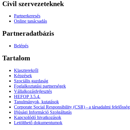
Civil szervezeteknek
Partnerkeresés
Online tanácsadás
Partneradatbázis
Belépés
Tartalom
Klaszterekről
Képzések
Szociális gazdaság
Foglalkoztatási partnerségek
Vállalkozásfejlesztés
HEFOP 3.5.4.
Tanulmányok, kutatások
Corporate Social Responsibility (CSR) - a társadalmi felelősség
Ifjúsági Információ Szolgáltatás
Kapcsolódó hivatkozások
Letölthető dokumentumok