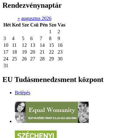
Rendezvénynaptár
«
augusztus 2026
Hét
Ked
Sze
Csü
Pén
Szo
Vas
1
2
3
4
5
6
7
8
9
10
11
12
13
14
15
16
17
18
19
20
21
22
23
24
25
26
27
28
29
30
31
EU Tudásmenedzsment központ
Belépés