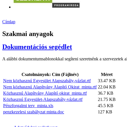
Címlap
Szakmai anyagok
Dokumentációs segédlet
A alábbi dokumentumsablonokkal segíteni szeretnénk a szervezetek ala
Csatolmányok: Cím (Fájlnév)
Méret
Nem közhasznú Egyesület Alapszabály-vázlat.rtf
33.47 KB
Nem közhasznú Alapítvány Alapító Okirat_minta.rtf
22.04 KB
Közhasznú Alapítvány Alapító okirat_minta.rtf
36.7 KB
Közhasznú Egyesület-Alapszabály-vázlat.rtf
21.75 KB
Pénzforgalmi terv_minta.xls
45.5 KB
penzkezelesi szabályzat minta.doc
127 KB