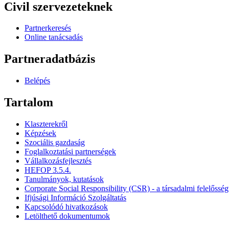
Civil szervezeteknek
Partnerkeresés
Online tanácsadás
Partneradatbázis
Belépés
Tartalom
Klaszterekről
Képzések
Szociális gazdaság
Foglalkoztatási partnerségek
Vállalkozásfejlesztés
HEFOP 3.5.4.
Tanulmányok, kutatások
Corporate Social Responsibility (CSR) - a társadalmi felelősség
Ifjúsági Információ Szolgáltatás
Kapcsolódó hivatkozások
Letölthető dokumentumok