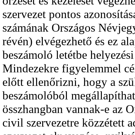
őrzését és kezelését végezh
szervezet pontos azonosítás
számának Országos Névjegyz
révén) elvégezhető és ez ala
beszámoló letétbe helyezési 
Mindezekre figyelemmel cé
előtt ellenőrizni, hogy a sz
beszámolóból megállapítható
összhangban vannak-e az O
civil szervezetre közzétett