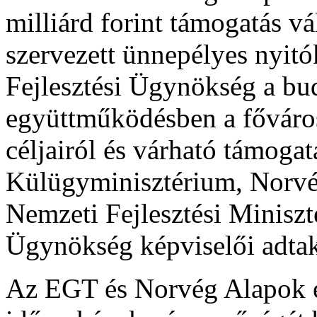
milliárd forint támogatás v
szervezett ünnepélyes nyitó
Fejlesztési Ügynökség a b
együttműködésben a főváro
céljairól és várható támoga
Külügyminisztérium, Norvé
Nemzeti Fejlesztési Miniszt
Ügynökség képviselői adtak 
Az EGT és Norvég Alapok e