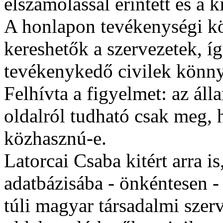
elszámolással érintett és a k
A honlapon tevékenységi kör
kereshetők a szervezetek, í
tevékenykedő civilek könny
Felhívta a figyelmet: az áll
oldalról tudható csak meg, 
közhasznú-e.
Latorcai Csaba kitért arra is
adatbázisába - önkéntesen -
túli magyar társadalmi szerv