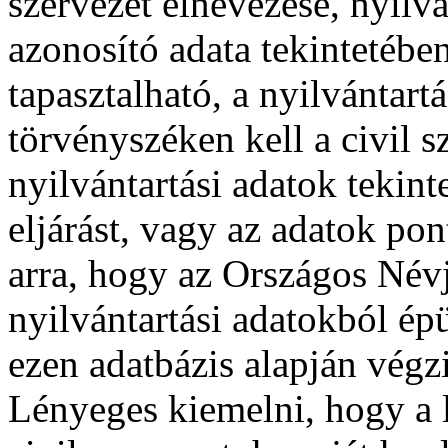
szervezet elnevezése, nyilv
azonosító adata tekintetébe
tapasztalható, a nyilvántart
törvényszéken kell a civil 
nyilvántartási adatok tekint
eljárást, vagy az adatok pon
arra, hogy az Országos Név
nyilvántartási adatokból ép
ezen adatbázis alapján végzi
Lényeges kiemelni, hogy a l