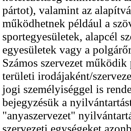
pártot), valamint az alapít
működhetnek például a szöv
sportegyesületek, alapcél sz
egyesületek vagy a polgárőr
Számos szervezet működik p
területi irodájaként/szervez
jogi személyiséggel is rend
bejegyzésük a nyilvántartás
"anyaszervezet" nyilvántartá
szervezeti egységeket azonb