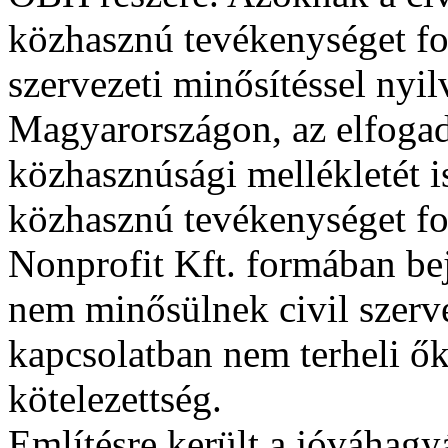
közhasznú tevékenységet fo
szervezeti minősítéssel nyil
Magyarországon, az elfogad
közhasznúsági mellékletét i
közhasznú tevékenységet fol
Nonprofit Kft. formában be
nem minősülnek civil szerv
kapcsolatban nem terheli őke
kötelezettség.
Említésre került a jóváhagyá