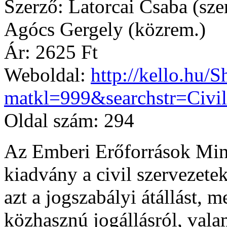
Szerző: Latorcai Csaba (szer
Agócs Gergely (közrem.)
Ár: 2625 Ft
Weboldal:
http://kello.hu/S
matkl=999&searchstr=Civil
Oldal szám: 294
Az Emberi Erőforrások Minis
kiadvány a civil szervezet
azt a jogszabályi átállást, m
közhasznú jogállásról, valam