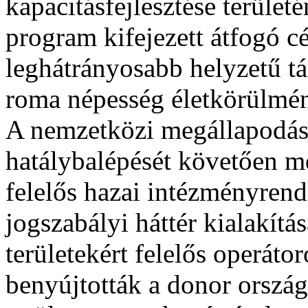
kapacitásfejlesztése terület
program kifejezett átfogó c
leghátrányosabb helyzetű tá
roma népesség életkörülmén
A nemzetközi megállapodá
hatálybalépését követően m
felelős hazai intézményrend
jogszabályi háttér kialakít
területekért felelős operát
benyújtották a donor ország