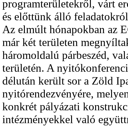
programterületekről, várt e
és előttünk álló feladatokról
Az elmúlt hónapokban az E
már két területen megnyílt
háromoldalú párbeszéd, val
területén. A nyitókonferenci
délután került sor a Zöld I
nyitórendezvényére, melyen
konkrét pályázati konstrukc
intézményekkel való együtt