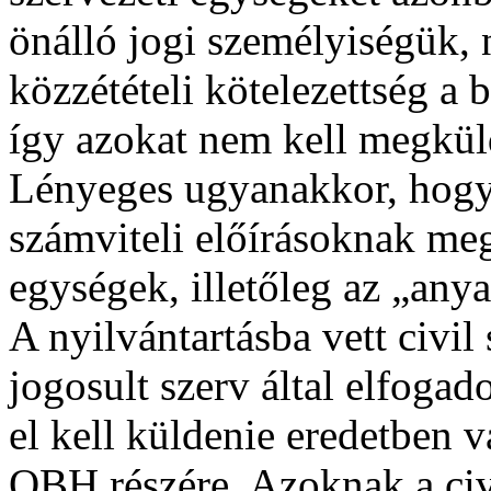
önálló jogi személyiségük, n
közzétételi kötelezettség a
így azokat nem kell megkül
Lényeges ugyanakkor, hogy 
számviteli előírásoknak meg
egységek, illetőleg az „anya
A nyilvántartásba vett civi
jogosult szerv által elfoga
el kell küldenie eredetben v
OBH részére. Azoknak a civ