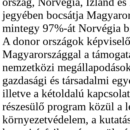
ország, Norvégia, Izland és 
jegyében bocsátja Magyaror
mintegy 97%-át Norvégia bi
A donor országok képviselői
Magyarországgal a támogatá
nemzetközi megállapodásoka
gazdasági és társadalmi egy
illetve a kétoldalú kapcsol
részesülő program közül a l
környezetvédelem, a kutatás-