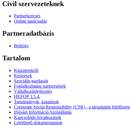
Civil szervezeteknek
Partnerkeresés
Online tanácsadás
Partneradatbázis
Belépés
Tartalom
Klaszterekről
Képzések
Szociális gazdaság
Foglalkoztatási partnerségek
Vállalkozásfejlesztés
HEFOP 3.5.4.
Tanulmányok, kutatások
Corporate Social Responsibility (CSR) - a társadalmi felelősség
Ifjúsági Információ Szolgáltatás
Kapcsolódó hivatkozások
Letölthető dokumentumok