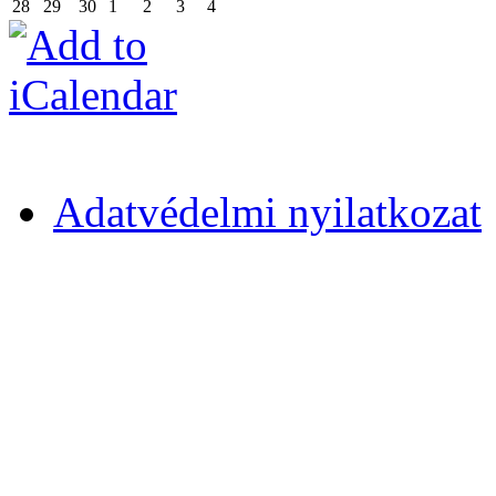
28
29
30
1
2
3
4
Adatvédelmi nyilatkozat