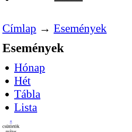
Címlap
→
Események
Események
Hónap
Hét
Tábla
Lista
«
csütörtök
május